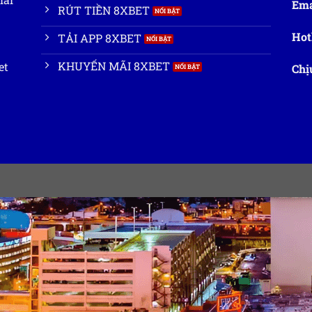
Ema
RÚT TIỀN 8XBET
Hot
TẢI APP 8XBET
KHUYẾN MÃI 8XBET
et
Chị