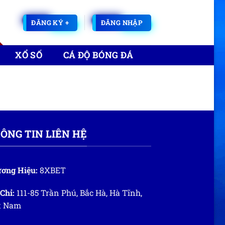
ĐĂNG KÝ +
ĐĂNG NHẬP
XỔ SỐ
CÁ ĐỘ BÓNG ĐÁ
ÔNG TIN LIÊN HỆ
ơng Hiệu:
8XBET
Chỉ:
111-85 Trần Phú, Bắc Hà, Hà Tĩnh,
t Nam