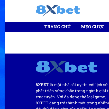
Bỏ
qua
nội
dung
TRANG CHỦ
MẸO CƯỢC
8XBET
là một nhà cái uy tín với lịch sử
phát triển vững chắc trong ngành giải t
trực tuyến. Với đa dạng thể loại game,
8XBET đang trở thành một trong nhữn
đối thủ đáng gờm của nhiều ông trùm g