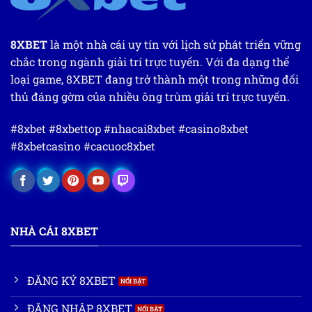
8XBET
là một nhà cái uy tín với lịch sử phát triển vững
chắc trong ngành giải trí trực tuyến. Với đa dạng thể
loại game, 8XBET đang trở thành một trong những đối
thủ đáng gờm của nhiều ông trùm giải trí trực tuyến.
#8xbet #8xbettop #nhacai8xbet #casino8xbet
#8xbetcasino #cacuoc8xbet
NHÀ CÁI 8XBET
ĐĂNG KÝ 8XBET
ĐĂNG NHẬP 8XBET