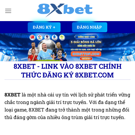
Bỏ
qua
nội
dung
ĐĂNG KÝ +
ĐĂNG NHẬP
8XBET - LINK VÀO 8XBET CHÍNH
THỨC ĐĂNG KÝ 8XBET.COM
8XBET
là một nhà cái uy tín với lịch sử phát triển vững
chắc trong ngành giải trí trực tuyến. Với đa dạng thể
loại game, 8XBET đang trở thành một trong những đối
thủ đáng gờm của nhiều ông trùm giải trí trực tuyến.