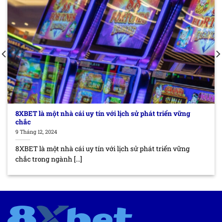
8XBET là một nhà cái uy tín với lịch sử phát triển vững
chắc
9 Tháng 12, 2024
8XBET là một nhà cái uy tín với lịch sử phát triển vững
chắc trong ngành [...]